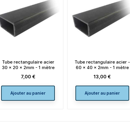
Tube rectangulaire acier -
Tube rectangulaire
60 x 40 x 2mm - 1 mètre
40 x 27 x 2mm - 
13,00 €
10,00 €
Prix
Prix
Ajouter au panier
Ajouter au pan