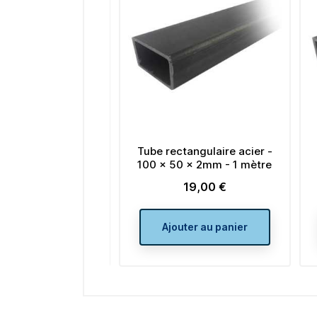
ube rectangulaire acier -
Tube rectangulaire acier
100 x 50 x 2mm - 1 mètre
30 x 20 x 2mm - 1 mètre
19,00 €
7,00 €
Prix
Prix
Ajouter au panier
Ajouter au panier