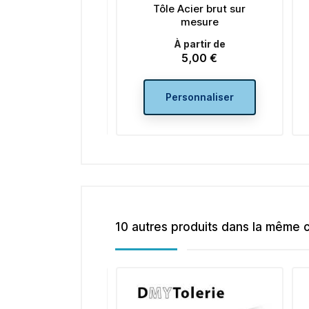
Tôle Acier brut sur
Tôle Inox Brossé 304 L
mesure
sur mesure
À partir de
À partir de
5,00 €
5,03 €
Prix
Prix
Personnaliser
Personnaliser
10 autres produits dans la même c