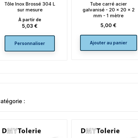
Tube carré acier
Tôle Acier brut su
galvanisé - 20 x 20 x 2
mesure
mm - 1 mètre
À partir de
5,00 €
Prix
5,00 €
Prix
Ajouter au panier
Personnaliser
atégorie :