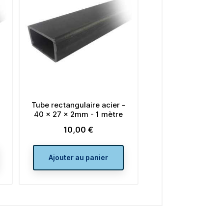
 acier -
Tube rectangulaire acier -
Tube recta
1 mètre
35 x 20 x 2mm - 1 mètre
40 x 20 
8,00 €
Prix
ier
Ajouter au panier
Ajout