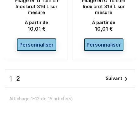
Pliage en U Tôle en
Pliage en U Tôle en
Inox brut 316 L sur
Inox brut 316 L sur
mesure
mesure
À partir de
À partir de
10,01 €
10,01 €
Prix
Prix
Personnaliser
Personnaliser
1
2

Suivant
Affichage 1-12 de 15 article(s)