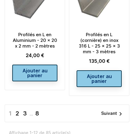
Profilés en L en
Profilés en L
Aluminium - 20 x 20
(cornière) en inox
x 2 mm - 2 mètres
316 L - 25 x 25 x 3
mm - 3 mètres
24,00 €
Prix
135,00 €
Prix
Ajouter au
panier
Ajouter au
panier
1
2
3
8

Suivant
…
Affichage 1-12 de 85 article(s)