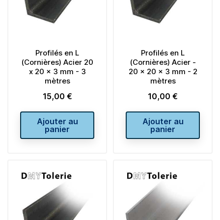
Profilés en L
Profilés en L
(Cornières) Acier 20
(Cornières) Acier -
x 20 x 3 mm - 3
20 x 20 x 3 mm - 2
mètres
mètres
15,00 €
10,00 €
Prix
Prix
Ajouter au
Ajouter au
panier
panier