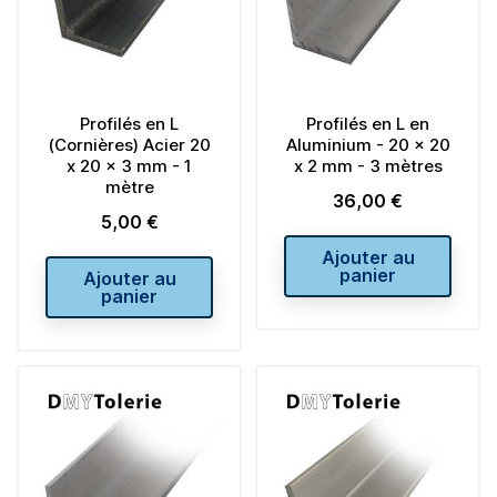
Profilés en L
Profilés en L en
(Cornières) Acier 20
Aluminium - 20 x 20
x 20 x 3 mm - 1
x 2 mm - 3 mètres
mètre
36,00 €
Prix
5,00 €
Prix
Ajouter au
panier
Ajouter au
panier