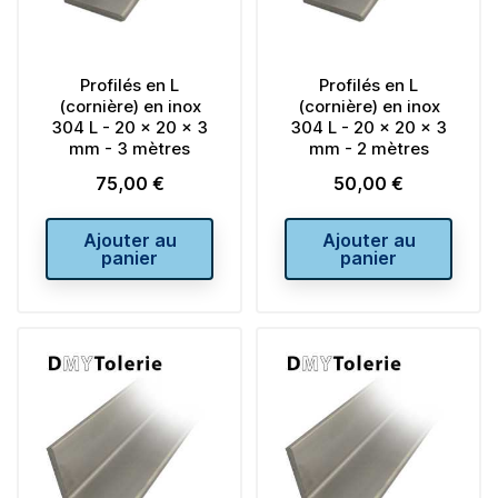
Profilés en L
Profilés en L
(cornière) en inox
(cornière) en inox
304 L - 20 x 20 x 3
304 L - 20 x 20 x 3
mm - 3 mètres
mm - 2 mètres
75,00 €
50,00 €
Prix
Prix
Ajouter au
Ajouter au
panier
panier