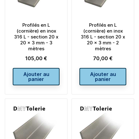
Profilés en L
Profilés en L
(cornière) en inox
(cornière) en inox
316 L - section 20 x
316 L - section 20 x
20 x 3 mm - 3
20 x 3 mm - 2
mètres
mètres
105,00 €
70,00 €
Prix
Prix
Ajouter au
Ajouter au
panier
panier