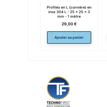
Profilés en L (cornière) en
Profilés en L (cor
inox 304 L - 25 x 25 x 3
inox 304 L - 50 
mm - 1 mètre
mm - 1 mèt
29,00 €
69,00 €
Prix
Prix
Ajouter au panier
Ajouter au pa