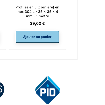
en L (cornière) en
Profilés en L (cornière) en
 L - 35 x 35 x 4
inox 304 L - 80 x 80 x 8
 - 1 mètre
mm - 1 mètre
39,00 €
125,00 €
Prix
Prix
ter au panier
Ajouter au panier