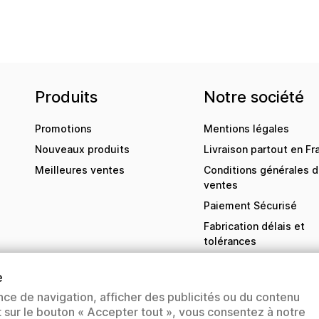
Produits
Notre société
Promotions
Mentions légales
Nouveaux produits
Livraison partout en Fr
Meilleures ventes
Conditions générales 
ventes
Paiement Sécurisé
Fabrication délais et
tolérances
Contactez-nous
e
sitemap
nce de navigation, afficher des publicités ou du contenu
Magasins
nt sur le bouton « Accepter tout », vous consentez à notre