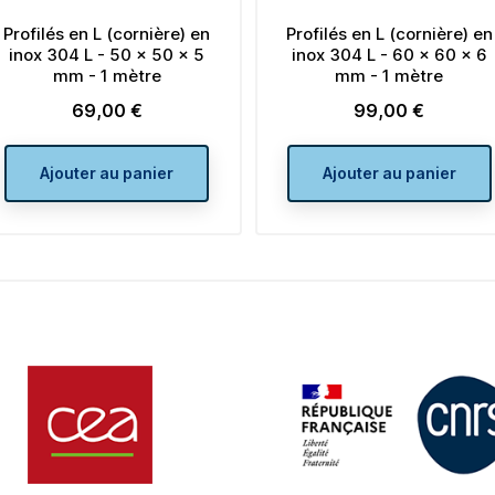
nière) en
Profilés en L (cornière) en
Profilés 
x 50 x 5
inox 304 L - 60 x 60 x 6
inox 304
re
mm - 1 mètre
mm
99,00 €
Prix
nier
Ajouter au panier
Ajou