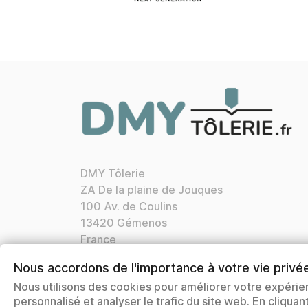
DMY Tôlerie
ZA De la plaine de Jouques
100 Av. de Coulins
13420 Gémenos
France
Appelez-nous :
04 42 72 21 76
Nous accordons de l'importance à votre vie privé
Nos horaires:
Lun. Ven. 8h30 12h00 13h30
Nous utilisons des cookies pour améliorer votre expérie
17h00
personnalisé et analyser le trafic du site web. En cliqua
Courriel:
contact@dmytolerie.fr