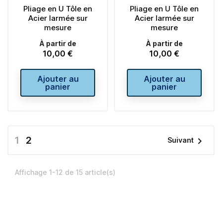
Pliage en U Tôle en
Pliage en U Tôle en
Acier larmée sur
Acier larmée sur
mesure
mesure
À partir de
À partir de
10,00 €
10,00 €
Prix
Prix
Ajouter au
Ajouter au
panier
panier
1
2

Suivant
Affichage 1-12 de 15 article(s)