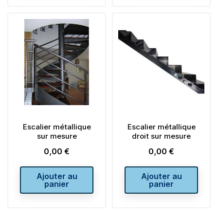
Escalier métallique
Escalier métallique
sur mesure
droit sur mesure
0,00 €
0,00 €
Prix
Prix
Ajouter au
Ajouter au
panier
panier