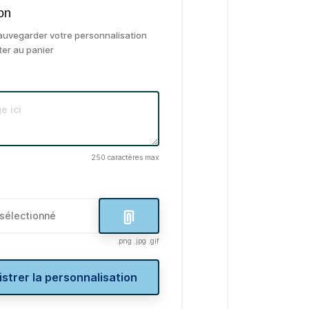
on
auvegarder votre personnalisation
ter au panier
250 caractères max
 sélectionné
.png .jpg .gif
strer la personnalisation