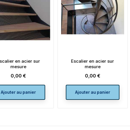
Escalier en acier sur
Garde corps pour escalie
mesure
en acier thermolaqué RA
au choix
0,00 €
Prix
0,00 €
Prix
Ajouter au panier
Ajouter au panier