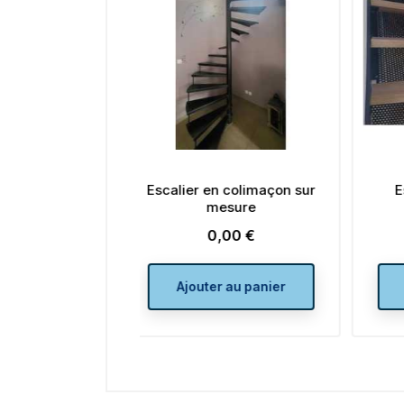
r en colimaçon sur
Escalier en acier sur
mesure
mesure
0,00 €
0,00 €
Prix
Prix
uter au panier
Ajouter au panier