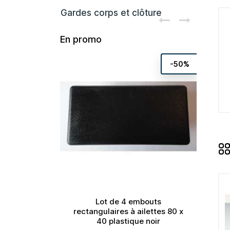
Gardes corps et clôture
En promo
-50%
rrés à
Lot de 4 embouts
stique
rectangulaires à ailettes 80 x
40 plastique noir