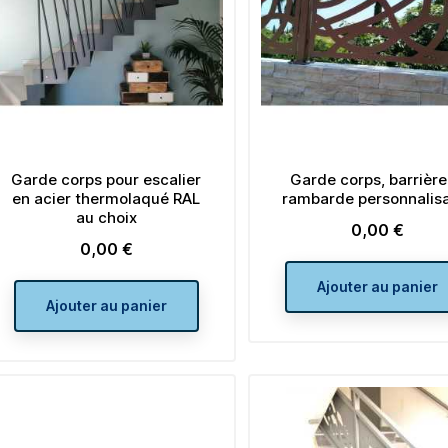
Prix
Prix
5,28 €
4,08 €
de
de
À partir de
À partir de
2,64 €
2,04 €
Prix
base
Prix
base
Ajouter au panier
Ajouter au pan
Garde corps pour escalier
Garde corps, barrière
en acier thermolaqué RAL
rambarde personnalis
au choix
0,00 €
Prix
0,00 €
Prix
Ajouter au panier
Ajouter au panier