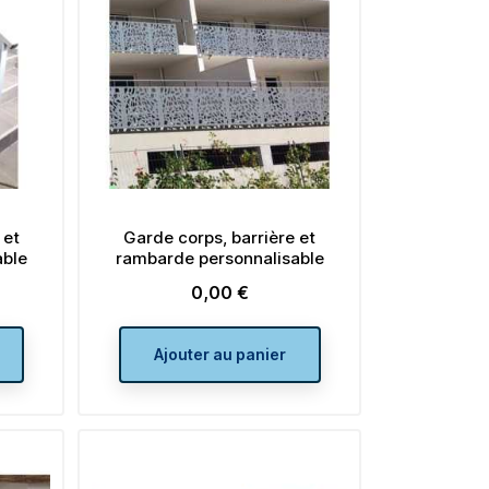
 et
Garde corps, barrière et
able
rambarde personnalisable
0,00 €
Prix
Ajouter au panier