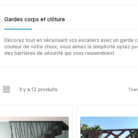
Gardes corps et clôture
Décorez tout en sécurisant vos escaliers avec un garde co
couleur de votre choix, vous aimez la simplicité optez po
des barrières de sécurité qui vous ressemblent
Il y a 12 produits.
Trier
Lot de 4 embouts carrés à
Lot de 4 embo
ailettes 50 x 50 plastique
rectangulaires à ai
noir
x 30 plastique 