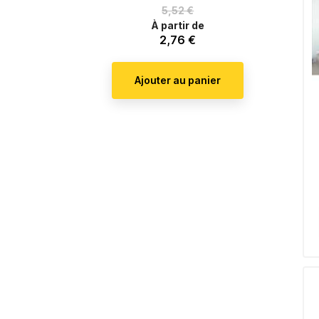
Prix
5,52 €
de
À partir de
2,76 €
Prix
base
er
Ajouter au panier