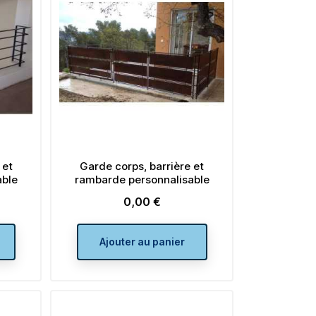
 et
Garde corps, barrière et
able
rambarde personnalisable
0,00 €
Prix
Ajouter au panier