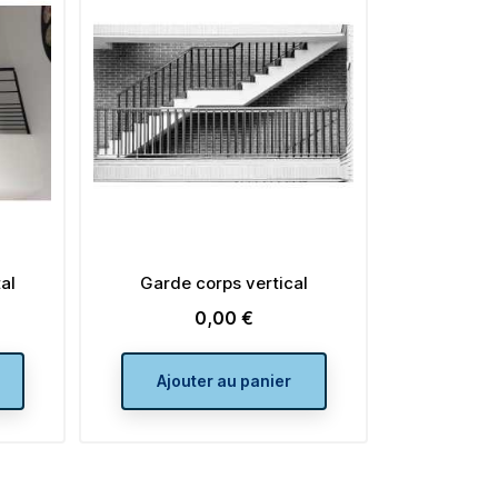
al
Garde corps vertical
0,00 €
Prix
Ajouter au panier