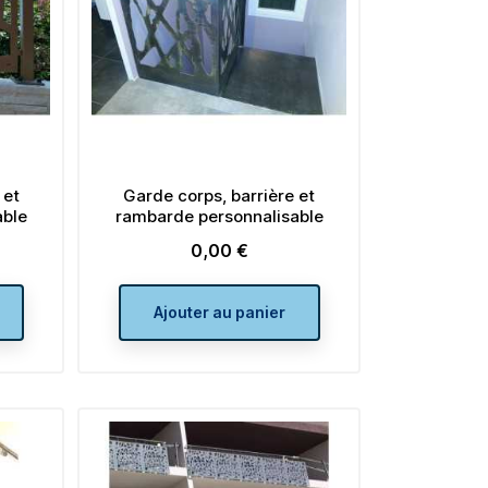
19,50 €
Prix
de
base
Ajouter au panier
ier
 et
Garde corps, barrière et
able
rambarde personnalisable
0,00 €
Prix
Ajouter au panier