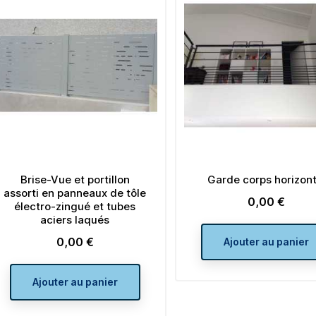
Brise-Vue et portillon
Garde corps horizont
assorti en panneaux de tôle
0,00 €
Prix
électro-zingué et tubes
aciers laqués
0,00 €
Prix
Ajouter au panier
Ajouter au panier