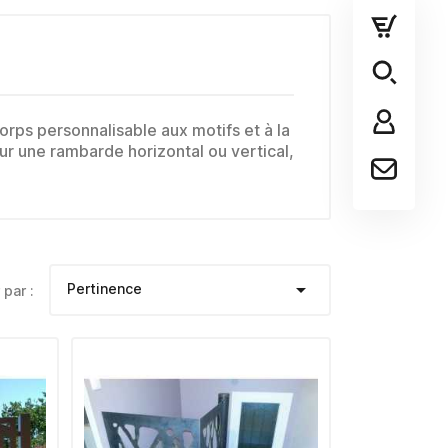
rps personnalisable aux motifs et à la
ur une rambarde horizontal ou vertical,

Pertinence
 par :
uts
Tube carré acier galvanisé -
lettes 50
80 x 80 x 3 mm - 1900 mm
noir
Prix
65,00 €