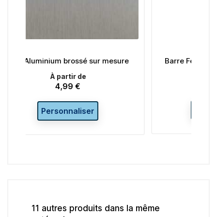
ur mesure
Barre Fer Rond Aluminium D12 mm -
1 mètre
9,00 €
Prix
Ajouter au panier
11 autres produits dans la même