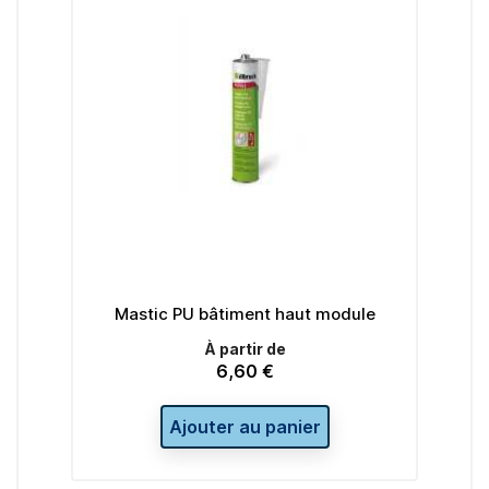
que
Mastic PU bâtiment haut module
t de
À partir de
6,60 €
Prix
Ajouter au panier