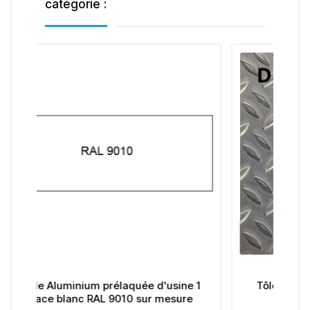
catégorie :
e d'usine 1
Tôle Aluminium striée grain de riz
ur mesure
sur mesure