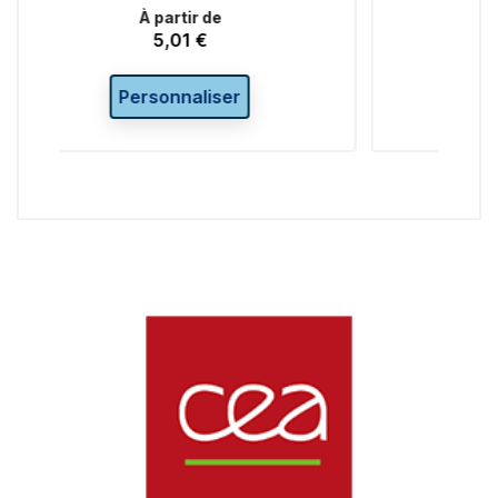
À partir de
5,04 €
Prix
r
Ajouter au panier