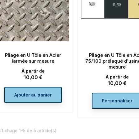
Lot de 4 embouts carrés à
Lot de 4 embo
ailettes 50 x 50 plastique
rectangulaires à ai
Pliage en U Tôle en Acier
Pliage en U Tôle en Ac
noir
x 30 plastique 
larmée sur mesure
75/100 prélaqué d'usin
mesure
Prix
Prix
5,28 €
4,08 €
À partir de
de
de
À partir de
À partir de
10,00 €
À partir de
Prix
2,64 €
2,04 €
Prix
base
Prix
base
10,00 €
Prix
Ajouter au panier
Ajouter au panier
Ajouter au pan
Personnaliser
ffichage 1-5 de 5 article(s)