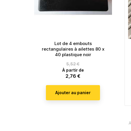
rrés à
Lot de 4 embouts
stique
rectangulaires à ailettes 80 x
40 plastique noir
Prix
5,52 €
de
À partir de
2,76 €
Prix
base
er
Ajouter au panier
A