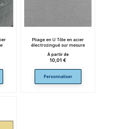
ier
Pliage en U Tôle en acier
re
électrozingué sur mesure
À partir de
10,01 €
Prix
Personnaliser