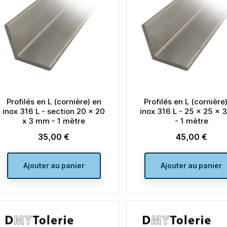
Profilés en L (cornière) en
Profilés en L (cornière
inox 316 L - section 20 x 20
inox 316 L - 25 x 25 x
x 3 mm - 1 mètre
- 1 mètre
35,00 €
45,00 €
Prix
Prix
Ajouter au panier
Ajouter au panier
Lot de 4 embouts carrés à
Lot de 4 embo
ailettes 50 x 50 plastique
rectangulaires à ai
noir
x 30 plastique 
Prix
Prix
5,28 €
4,08 €