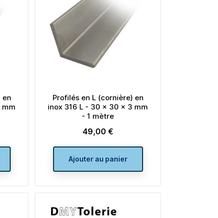
) en
Profilés en L (cornière) en
 3 mm
inox 316 L - 30 x 30 x 3 mm
- 1 mètre
49,00 €
Prix
Ajouter au panier
uts
Tube carré acier galvanisé -
lettes 50
80 x 80 x 3 mm - 1900 mm
noir
Prix
65,00 €
19,50 €
Prix
de