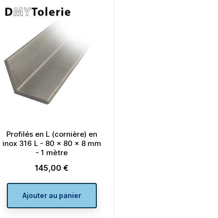
Profilés en L (cornière) en
inox 316 L - 80 x 80 x 8 mm
- 1 mètre
145,00 €
Prix
Ajouter au panier