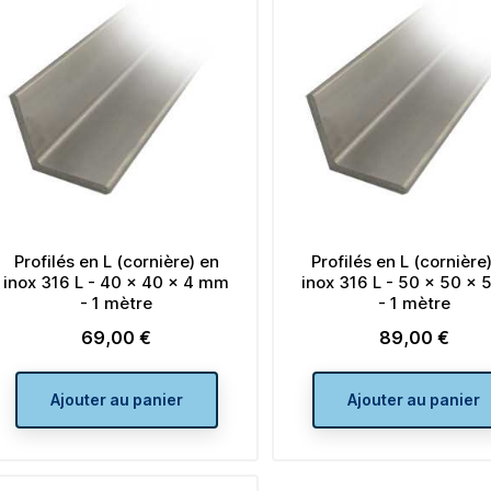
de
de
À partir de
À partir de
2,64 €
2,04 €
Prix
base
Prix
base
Ajouter au panier
Ajouter au pan
Profilés en L (cornière) en
Profilés en L (cornière
inox 316 L - 40 x 40 x 4 mm
inox 316 L - 50 x 50 x
- 1 mètre
- 1 mètre
69,00 €
89,00 €
Prix
Prix
Ajouter au panier
Ajouter au panier