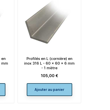
base
Ajouter au panier
ier
) en
Profilés en L (cornière) en
 5 mm
inox 316 L - 60 x 60 x 6 mm
- 1 mètre
105,00 €
Prix
Ajouter au panier