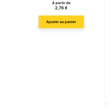
de
À partir de
2,76 €
Prix
base
er
Ajouter au panier