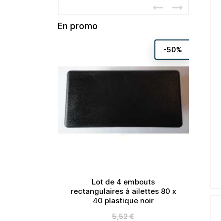
En promo
-50%
rrés à
Lot de 4 embouts
stique
rectangulaires à ailettes 80 x
40 plastique noir
Prix
5,52 €