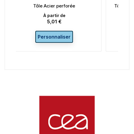
rée
Tôle Acier larmée striée sur mesure
À partir de
5,02 €
Prix
r
Personnaliser