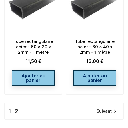
Tube rectangulaire
Tube rectangulaire
acier - 60 x 30 x
acier - 60 x 40 x
2mm - 1 mètre
2mm - 1 mètre
11,50 €
13,00 €
Prix
Prix
Ajouter au
Ajouter au
panier
panier
1
2

Suivant