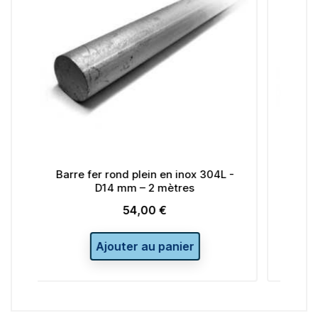
nd plein en inox 304L -
Barre fer rond plein en inox 
mm – 2 mètres
D16 mm – 2 mètres
54,00 €
70,00 €
Prix
Prix
ter au panier
Ajouter au panier