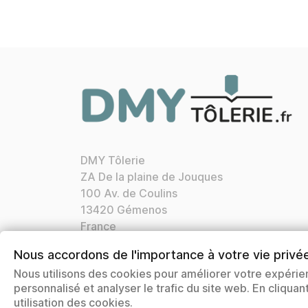
DMY Tôlerie
ZA De la plaine de Jouques
100 Av. de Coulins
13420 Gémenos
France
Appelez-nous :
04 42 72 21 76
Nous accordons de l'importance à votre vie privé
Nos horaires:
Lun. Ven. 8h30 12h00 13h30
Nous utilisons des cookies pour améliorer votre expérie
17h00
personnalisé et analyser le trafic du site web. En cliqua
Courriel:
contact@dmytolerie.fr
utilisation des cookies.