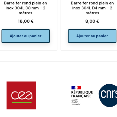
Barre fer rond plein en
Barre fer rond plein en
inox 304L D8 mm – 2
inox 304L D4 mm – 2
mètres
mètres
18,00 €
8,00 €
Prix
Prix
Ajouter au panier
Ajouter au panier