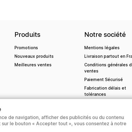
Produits
Notre société
Promotions
Mentions légales
Nouveaux produits
Livraison partout en Fr
Meilleures ventes
Conditions générales 
ventes
Paiement Sécurisé
Fabrication délais et
tolérances
Contactez-nous
e
sitemap
nce de navigation, afficher des publicités ou du contenu
Magasins
nt sur le bouton « Accepter tout », vous consentez à notre