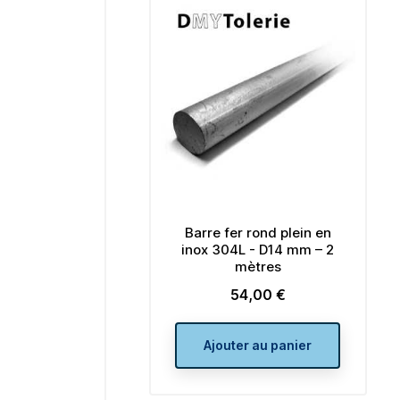
Barre fer rond plein en
inox 304L - D14 mm – 2
mètres
54,00 €
Prix
Ajouter au panier