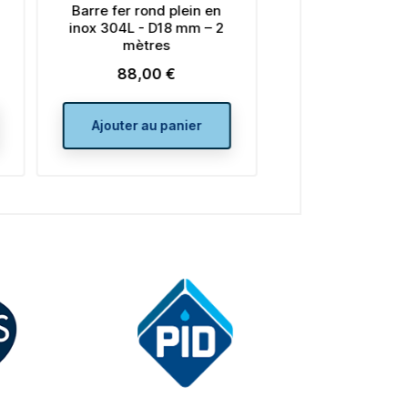
Barre fer rond plein en
Barre fer rond p
inox 304L - D18 mm – 2
inox 304L D10 
mètres
mètres
88,00 €
28,00 €
Prix
Prix
Ajouter au panier
Ajouter au pa