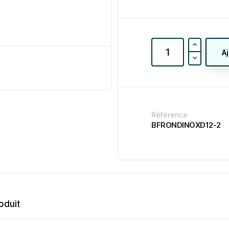
A
Référence
BFRONDINOXD12-2
oduit