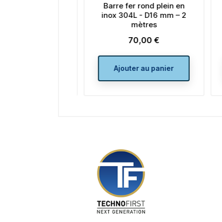
fer rond plein en
Barre fer rond plein en
304L D5 mm – 2
inox 304L - D16 mm – 2
mètres
mètres
10,00 €
70,00 €
Prix
Prix
uter au panier
Ajouter au panier