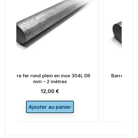
 en inox 304L D6
Barre fer rond plein en inox 304L D4
ètres
mm – 2 mètres
 €
8,00 €
Prix
 panier
Ajouter au panier