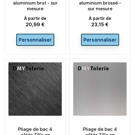
aluminium brut - sur
aluminium brossé -
mesure
sur mesure
À partir de
À partir de
20,99 €
23,15 €
Prix
Prix
Personnaliser
Personnaliser
Pliage de bac 4
Pliage de bac 4
côtés Tôle en
côtés Tôle en