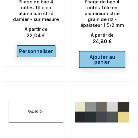
Pliage de bac 4
Pliage de bac 4
côtés Tôle en
côtés Tôle en
aluminium strié
aluminium strié
damier - sur mesure
grain de riz -
épaisseur 1.5/2 mm
À partir de
22,04 €
À partir de
Prix
24,80 €
Prix
Personnaliser
Ajouter au
panier