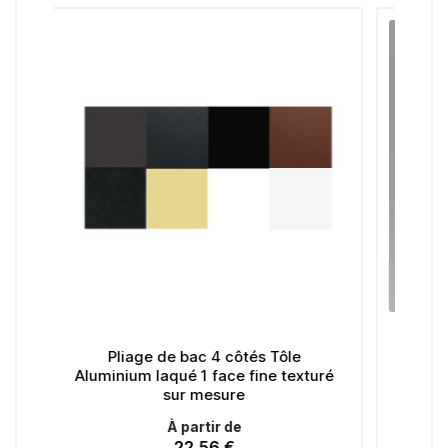
c 4 côtés Tôle
Pliage de bac 4 côtés Tôle en
 face fine texturé
aluminium anodisé AS - sur mesu
mesure
À partir de
tir de
21,77 €
Prix
56 €