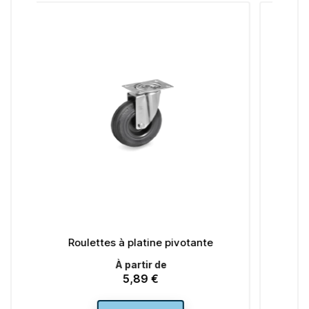
platine pivotante
Roulettes pivotante à oeil
artir de
À partir de
,89 €
5,89 €
rix
Prix