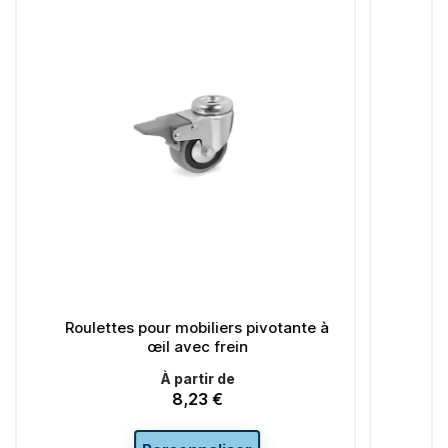
r mobiliers pivotante à
Roulettes pour mobiliers piv
l avec frein
tige filetée
À partir de
À partir de
8,23 €
4,88 €
Prix
Prix