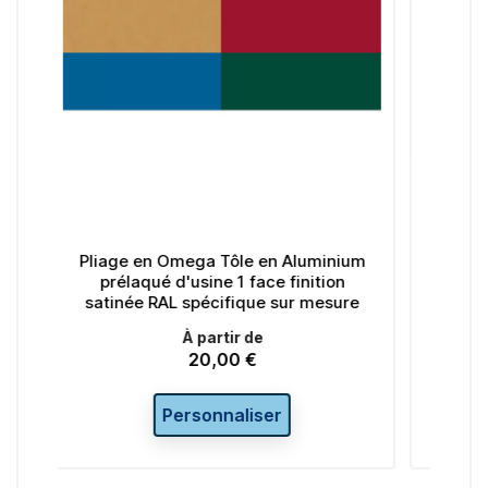
ôle en Aluminium
Pliage en Omega Tôle en Alumini
 1 face finition
prélaqué d'usine 1 face fine textur
fique sur mesure
- sur mesure
ir de
À partir de
0 €
19,92 €
Prix
aliser
Personnaliser