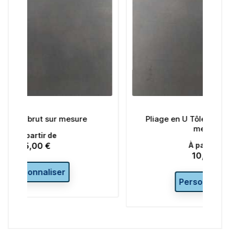
ure
Pliage en U Tôle en acier brut sur
mesure
À partir de
10,00 €
Prix
Personnaliser