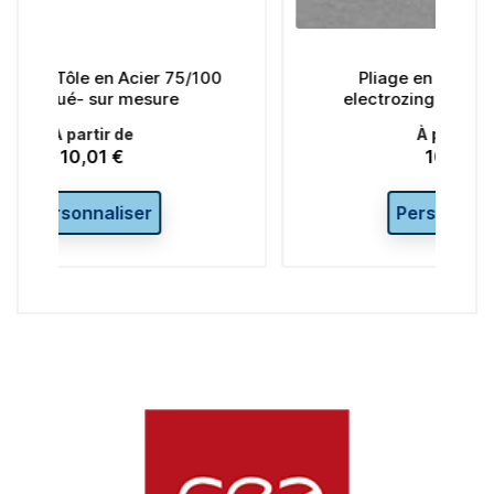
 75/100
Pliage en Z Tôle en acier
e
electrozinguée - sur mesure
À partir de
10,01 €
Prix
Personnaliser