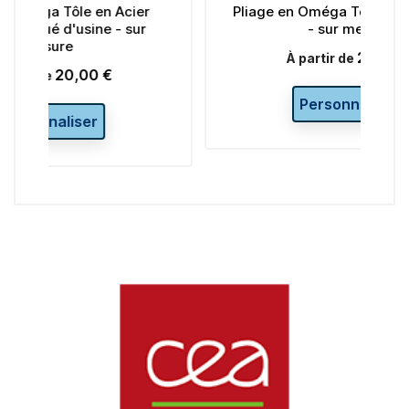
ier
Pliage en Oméga Tôle en acier brut
ur
- sur mesure
20,00 €
Prix
À partir de
Personnaliser