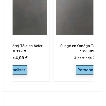
Acier
Pliage en Oméga Tôle en acier brut
- sur mesure
20,00 €
Prix
À partir de
Personnaliser