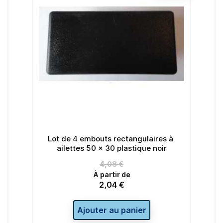
Lot de 4 embouts rectangulaires à
Lot de 4 em
ailettes 50 x 30 plastique noir
Prix
4,08 €
À 
de
À partir de
2,04 €
Prix
base
Per
Ajouter au panier