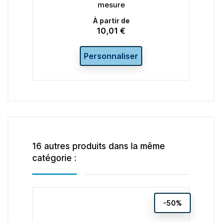
mesure
20
Pr
À partir de
10,01 €
Prix
Ajouter
Personnaliser
16 autres produits dans la même
catégorie :
-50%