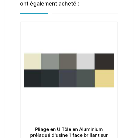
ont également acheté :
Pliage en U Tôle en Aluminium
Barre de fer pl
prélaqué d'usine 1 face brillant sur
- 2