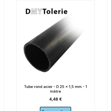
2mm
Tube rond acier - D 25 x 1,5 mm - 1
mètre
4,48 €
Prix