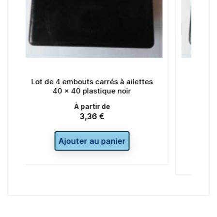
 carrés à ailettes
Lot de 4 embouts carrés à ailett
astique noir
60 x 60 plastique noir
Prix
tir de
7,20 €
36 €
x
de
À partir de
3,60 €
Prix
base
au panier
Ajouter au panier