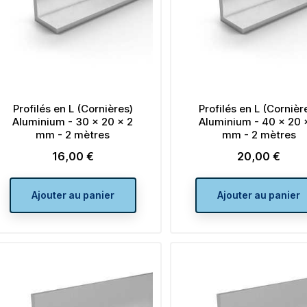
Profilés en L (Cornières)
Profilés en L (Cornièr
Aluminium - 30 x 20 x 2
Aluminium - 40 x 20 
mm - 2 mètres
mm - 2 mètres
16,00 €
20,00 €
Prix
Prix
Ajouter au panier
Ajouter au panier
Lot de 4 embouts carrés à
Lot de 4 embo
ailettes 50 x 50 plastique
rectangulaires à ai
noir
x 30 plastique 
Prix
Prix
5,28 €
4,08 €