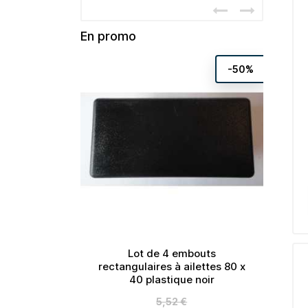
En promo
-50%
rrés à
Lot de 4 embouts
stique
rectangulaires à ailettes 80 x
40 plastique noir
Prix
5,52 €