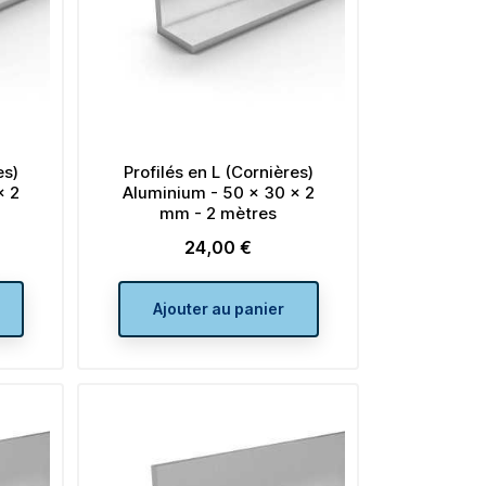
es)
Profilés en L (Cornières)
x 2
Aluminium - 50 x 30 x 2
mm - 2 mètres
24,00 €
Prix
Ajouter au panier
uts
Tube carré acier galvanisé -
lettes 50
80 x 80 x 3 mm - 1900 mm
noir
Prix
65,00 €
19,50 €
Prix
de