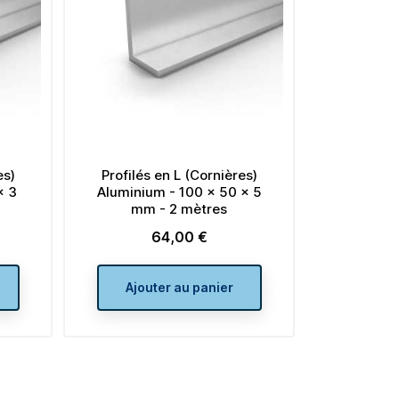
base
Ajouter au panier
ier
es)
Profilés en L (Cornières)
x 3
Aluminium - 100 x 50 x 5
mm - 2 mètres
64,00 €
Prix
Ajouter au panier