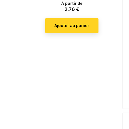
de
À partir de
2,76 €
Prix
base
er
Ajouter au panier