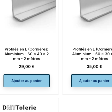
de
de
À partir de
À partir de
2,64 €
2,04 €
Prix
base
Prix
base
Ajouter au panier
Ajouter au pan
Profilés en L (Cornières)
Profilés en L (Cornièr
Aluminium - 60 x 40 x 2
Aluminium - 50 x 30 
mm - 2 mètres
mm - 2 mètres
29,00 €
35,00 €
Prix
Prix
Ajouter au panier
Ajouter au panier