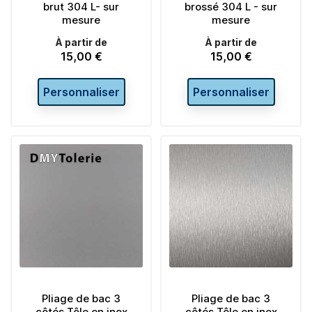
brut 304 L- sur
brossé 304 L - sur
mesure
mesure
À partir de
À partir de
15,00 €
15,00 €
Prix
Prix
Personnaliser
Personnaliser
Pliage de bac 3
Pliage de bac 3
côtés Tôle en inox
côtés Tôle en inox