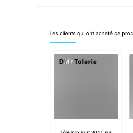
Les clients qui ont acheté ce pro
luminium Damier
Tôle Inox Brut 304 L sur