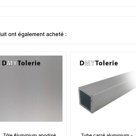
duit ont également acheté :
Tôle Aluminium anodisé
Tube carré aluminium -