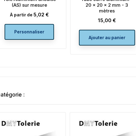
(AS) sur mesure
20 x 20 x 2 mm - 3
mètres
5,02 €
Prix
À partir de
15,00 €
Prix
Personnaliser
Ajouter au panier
atégorie :