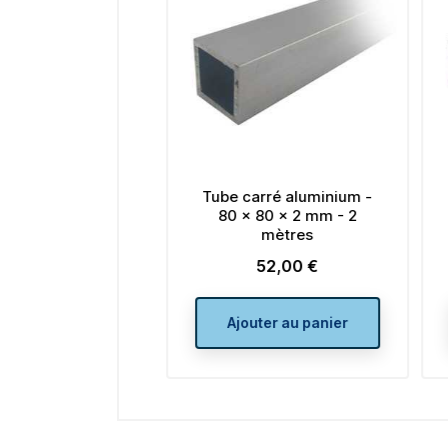
carré aluminium -
Tube carré aluminium -
x 80 x 2 mm - 2
60 x 60 x 4 mm - 2
mètres
mètres
52,00 €
73,00 €
Prix
Prix
outer au panier
Ajouter au panier