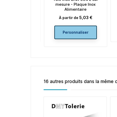
ié) sur mesure
mesure - Plaque Inox
Alimentaire
5,02 €
Prix
rtir de
5,03 €
Prix
À partir de
rsonnaliser
Personnaliser
16 autres produits dans la même c