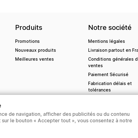
Produits
Notre société
Promotions
Mentions légales
Nouveaux produits
Livraison partout en Fr
Meilleures ventes
Conditions générales 
ventes
Paiement Sécurisé
Fabrication délais et
tolérances
Contactez-nous
e
sitemap
nce de navigation, afficher des publicités ou du contenu
Magasins
nt sur le bouton « Accepter tout », vous consentez à notre