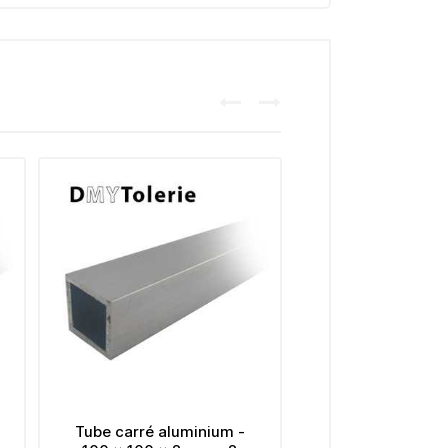
uminium -
Tube carré aluminium -
Tube 