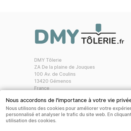
DMY Tôlerie
ZA De la plaine de Jouques
100 Av. de Coulins
13420 Gémenos
France
Appelez-nous :
04 42 72 21 76
Nous accordons de l'importance à votre vie privé
Nos horaires:
Lun. Ven. 8h30 12h00 13h30
Nous utilisons des cookies pour améliorer votre expérie
17h00
personnalisé et analyser le trafic du site web. En cliqua
Courriel:
contact@dmytolerie.fr
utilisation des cookies.