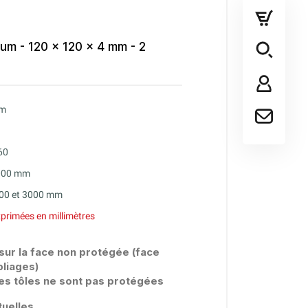
ium - 120 x 120 x 4 mm - 2
mm
60
2000 mm
000 et 3000 mm
primées en millimètres
 sur la face non protégée (face
pliages)
es tôles ne sont pas protégées
uelles.