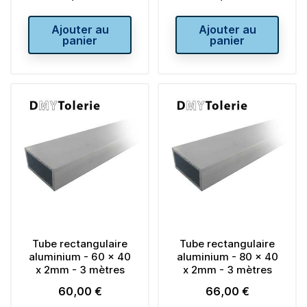
Ajouter au
Ajouter au
panier
panier
Tube rectangulaire
Tube rectangulaire
aluminium - 60 x 40
aluminium - 80 x 40
x 2mm - 3 mètres
x 2mm - 3 mètres
60,00 €
66,00 €
Prix
Prix