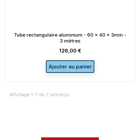
Tube rectangulaire aluminium - 60 x 40 x 3mm -
3 mètres
126,00 €
Prix
Ajouter au panier
Affichage 1-7 de 7 article(s)