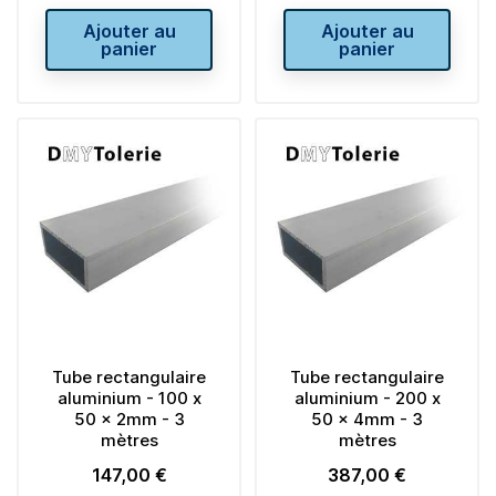
Ajouter au
Ajouter au
panier
panier
Tube rectangulaire
Tube rectangulaire
aluminium - 100 x
aluminium - 200 x
50 x 2mm - 3
50 x 4mm - 3
mètres
mètres
147,00 €
387,00 €
Prix
Prix