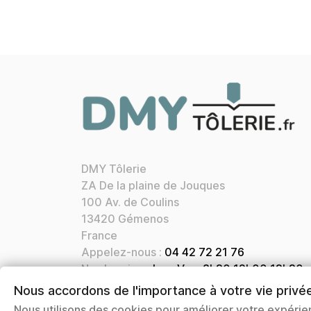
DMY Tôlerie
ZA De la plaine de Jouques
100 Av. de Coulins
13420 Gémenos
France
Appelez-nous :
04 42 72 21 76
Nos horaires:
Lun. Ven. 8h30 12h00 13h30
17h00
Nous accordons de l'importance à votre vie privé
Courriel:
contact@dmytolerie.fr
Nous utilisons des cookies pour améliorer votre expérie