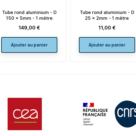
um - D
Tube rond aluminium - D
Tube rond
mètre
25 x 2mm - 1 mètre
80 x 5
11,00 €
7
Prix
P
ier
Ajouter au panier
Ajout