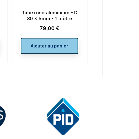
 aluminium - D
Tube rond aluminium - D
mm - 1 mètre
100 x 2mm - 1 mètre
9,00 €
39,00 €
rix
Prix
er au panier
Ajouter au panier