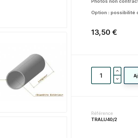
Photos non contract
Option : possibilit
13,50 €
A
Référence
TRALU40/2