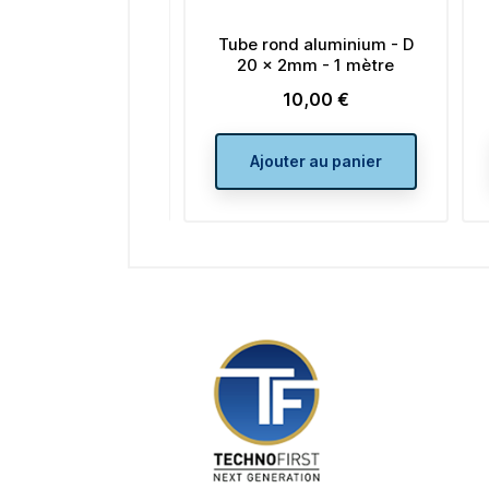
Tube rond aluminium - D
Tube rond alumini
20 x 2mm - 1 mètre
150 x 5mm - 1 
10,00 €
149,00 €
Prix
Prix
Ajouter au panier
Ajouter au pan