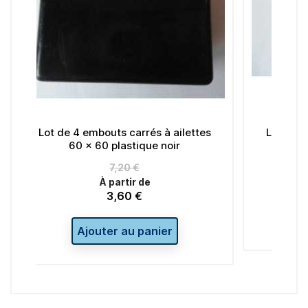
rés à ailettes
Lot de 4 embouts carrés à ailettes
que noir
20 x 20 plastique noir
À partir de
3,20 €
Prix
de
€
Ajouter au panier
panier