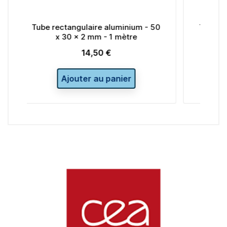
aluminium - 50
Tube rectangulaire aluminium 30 x
 1 mètre
20 x 2 mm - 1 mètre
 €
10,00 €
Prix
 panier
Ajouter au panier