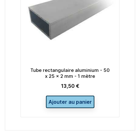
 60
Tube rectangulaire aluminium - 50
Tu
x 25 x 2 mm - 1 mètre
13,50 €
Prix
Ajouter au panier