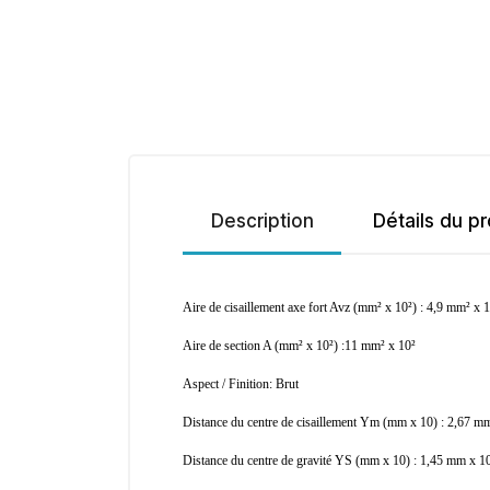
Description
Détails du pr
Aire de cisaillement axe fort Avz (mm² x 10²) : 4,9 mm² x 
Aire de section A (mm² x 10²) :11 mm² x 10²
Aspect / Finition: Brut
Distance du centre de cisaillement Ym (mm x 10) : 2,67 m
Distance du centre de gravité YS (mm x 10) : 1,45 mm x 1