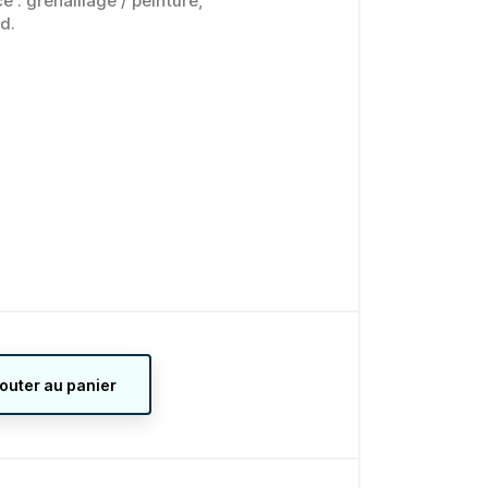
 : grenaillage / peinture,
d.
jouter au panier