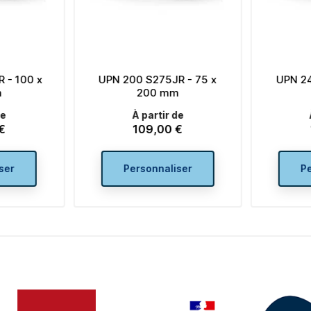
UPN 200 S275JR - 75 x
UPN 240 S275JR - 85 x
200 mm
240 mm
À partir de
À partir de
109,00 €
139,00 €
Prix
Prix
Personnaliser
Personnaliser