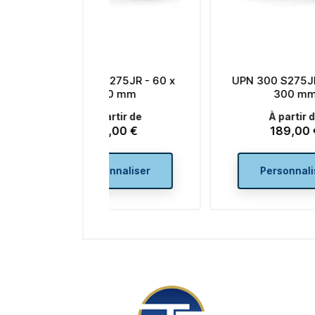
0 S275JR - 60 x
UPN 300 S275JR - 100 x
140 mm
300 mm
À partir de
À partir de
63,00 €
189,00 €
Prix
Prix
rsonnaliser
Personnaliser