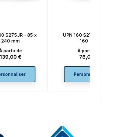
UPN 160 S275JR - 65 x
UPN 120 S275JR
160 mm
120 mm
À partir de
À partir d
76,00 €
53,00 €
Prix
Prix
Personnaliser
Personnali