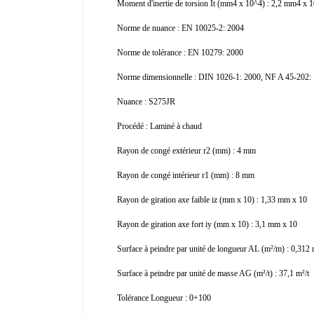
Moment d'inertie de torsion It (mm4 x 10^4) : 2,2 mm4 x 
Norme de nuance : EN 10025-2: 2004
Norme de tolérance : EN 10279: 2000
Norme dimensionnelle : DIN 1026-1: 2000, NF A 45-202:
Nuance : S275JR
Procédé : Laminé à chaud
Rayon de congé extérieur r2 (mm) : 4 mm
Rayon de congé intérieur r1 (mm) : 8 mm
Rayon de giration axe faible iz (mm x 10) : 1,33 mm x 10
Rayon de giration axe fort iy (mm x 10) : 3,1 mm x 10
Surface à peindre par unité de longueur AL (m²/m) : 0,312
Surface à peindre par unité de masse AG (m²/t) : 37,1 m²/t
Tolérance Longueur : 0+100