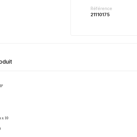
Référence
21110175
oduit
10²
m x 10
0