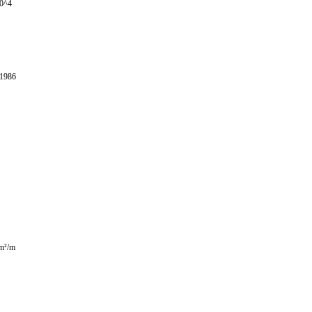
10^4
 1986
 m²/m