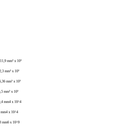
: 11,9 mm³ x 10³
32,3 mm³ x 10³
 6,36 mm³ x 10³
26,5 mm³ x 10³
19,4 mm4 x 10^4
06 mm4 x 10^4
18 mm6 x 10^9