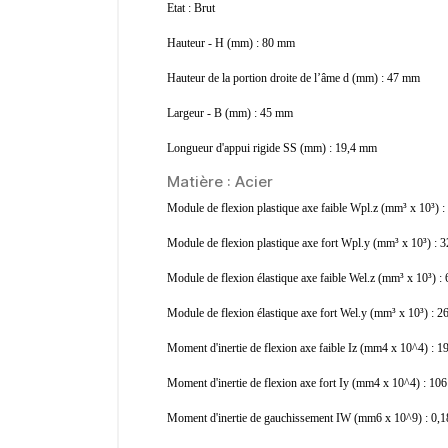
Etat : Brut
Hauteur - H (mm) : 80 mm
Hauteur de la portion droite de l’âme d (mm) : 47 mm
Largeur - B (mm) : 45 mm
Longueur d'appui rigide SS (mm) : 19,4 mm
Matière : Acier
Module de flexion plastique axe faible Wpl.z (mm³ x 10³) 
Module de flexion plastique axe fort Wpl.y (mm³ x 10³) : 
Module de flexion élastique axe faible Wel.z (mm³ x 10³) :
Module de flexion élastique axe fort Wel.y (mm³ x 10³) : 
Moment d'inertie de flexion axe faible Iz (mm4 x 10^4) : 
Moment d'inertie de flexion axe fort Iy (mm4 x 10^4) : 1
Moment d'inertie de gauchissement IW (mm6 x 10^9) : 0,