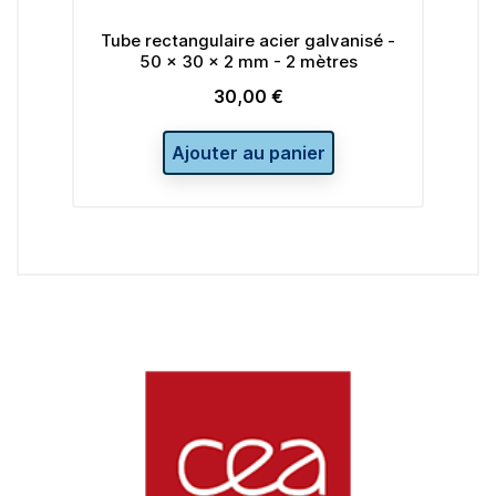
Tube rectangulaire acier galvanisé -
Tube rectangulai
50 x 30 x 2 mm - 2 mètres
60 x 30 x 2
30,00 €
34
Prix
Pr
Ajouter au panier
Ajouter