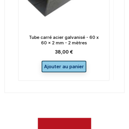
arré acier galvanisé - 60 x
Tube carré acier galva
60 x 2 mm - 2 mètres
30 x 2 mm - 2 m
38,00 €
10,00 €
Prix
Prix
Ajouter au panier
Ajouter au pa