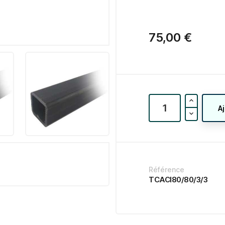
75,00 €
A
Référence
TCACI80/80/3/3