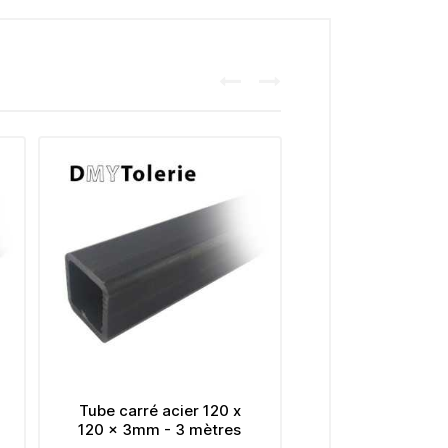
r 120 x
Tube carré acier 35 x 35
Tube car
mètres
x 2mm - 3 mètres
x 3m