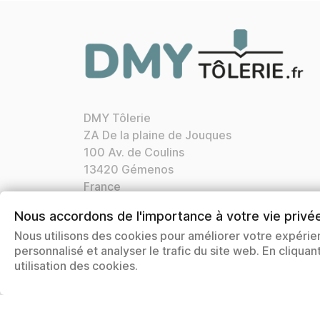
DMY Tôlerie
ZA De la plaine de Jouques
100 Av. de Coulins
13420 Gémenos
France
Appelez-nous :
04 42 72 21 76
Nous accordons de l'importance à votre vie privé
Nos horaires:
Lun. Ven. 8h30 12h00 13h30
Nous utilisons des cookies pour améliorer votre expérie
17h00
personnalisé et analyser le trafic du site web. En cliqua
Courriel:
contact@dmytolerie.fr
utilisation des cookies.