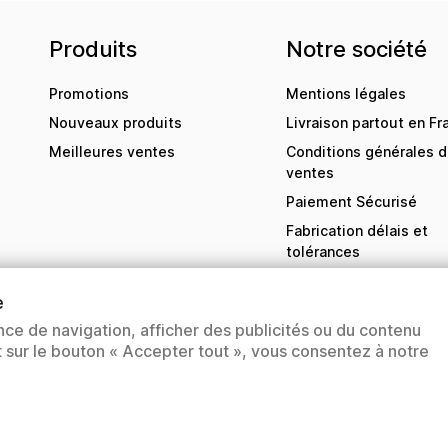
Produits
Notre société
Promotions
Mentions légales
Nouveaux produits
Livraison partout en Fr
Meilleures ventes
Conditions générales 
ventes
Paiement Sécurisé
Fabrication délais et
tolérances
Contactez-nous
e
sitemap
nce de navigation, afficher des publicités ou du contenu
Magasins
nt sur le bouton « Accepter tout », vous consentez à notre