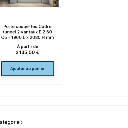
Porte coupe-feu Cadre
tunnel 2 vantaux EI2 60
C5 - 1960 L x 2080 H mm
À partir de
2 135,00 €
Prix
Ajouter au panier
atégorie :