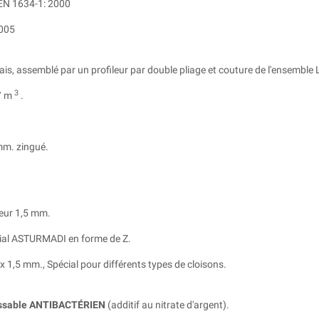
 EN 1634-1: 2000
2005
ais, assemblé par un profileur par double pliage et couture de l'ensemble
3
 / m
.
 mm.
zingué.
seur 1,5 mm.
cial ASTURMADI en forme de Z.
0 x 1,5 mm., Spécial pour différents types de cloisons.
cissable ANTIBACTÉRIEN
(additif au nitrate d'argent).