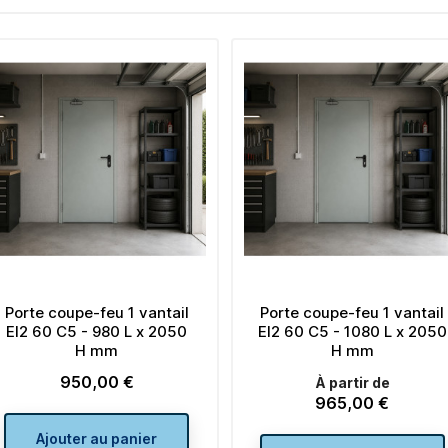
Porte coupe-feu 1 vantail
Ferme porte TS77 force 
EI2 60 C5 - 1080 L x 2050
- Argent
H mm
À partir de
À partir de
58,00 €
Prix
965,00 €
Prix
Ajouter au panier