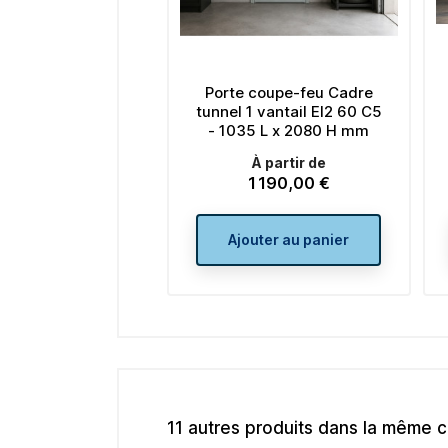
Porte coupe-feu Cadre
tunnel 1 vantail EI2 60 C5
- 1035 L x 2080 H mm
À partir de
1 190,00 €
Prix
Ajouter au panier
11 autres produits dans la même c