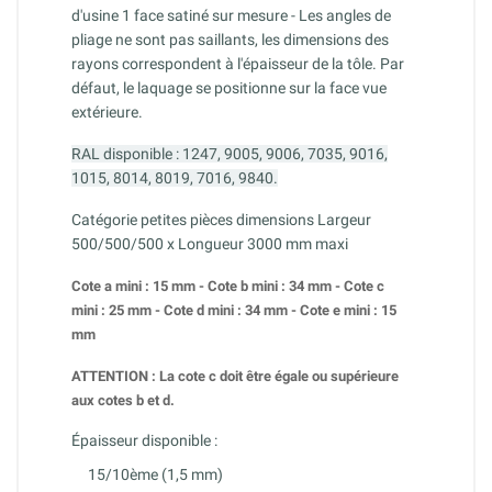
d'usine 1 face satiné sur mesure - Les angles de
pliage ne sont pas saillants, les dimensions des
rayons correspondent à l'épaisseur de la tôle.
Par
défaut, le laquage se positionne sur la face vue
extérieure.
RAL disponible : 1247, 9005, 9006, 7035, 9016,
1015, 8014, 8019, 7016, 9840.
Catégorie petites pièces dimensions Largeur
500/500/500 x Longueur 3000 mm maxi
Cote a mini : 15 mm -
Cote
b mini : 34 mm -
Cote
c
mini : 25 mm -
Cote
d mini : 34 mm -
Cote
e mini : 15
mm
ATTENTION : La cote c doit être égale ou supérieure
aux cotes b et d.
Épaisseur disponible :
15/10ème (1,5 mm)