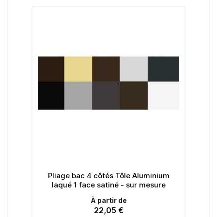
x
Pliage bac 4 côtés Tôle Aluminium
laqué 1 face satiné - sur mesure
À partir de
22,05 €
Prix