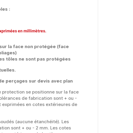
les :
xprimées en millimètres.
 sur la face non protégée (face
pliages)
es tôles ne sont pas protégées
uelles.
é de perçages sur devis avec plan
 protection se positionne sur la face
olérances de fabrication sont + ou -
t exprimées en cotes extérieures de
 soudés (aucune étanchéité). Les
ation sont + ou - 2 mm. Les cotes