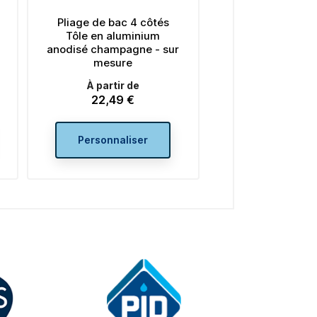
Pliage de bac 4 côtés
Pliage de bac 4 côtés
Tôle en aluminium
Tôle en aluminium strié
anodisé champagne - sur
grain de riz - sur mesure
mesure
À partir de
À partir de
24,80 €
Prix
22,49 €
Prix
Ajouter au panier
Personnaliser