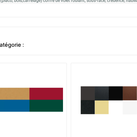
es (placo, bois,carrelage) coffre de volet roulant, sous-face, crédence, habi
atégorie :