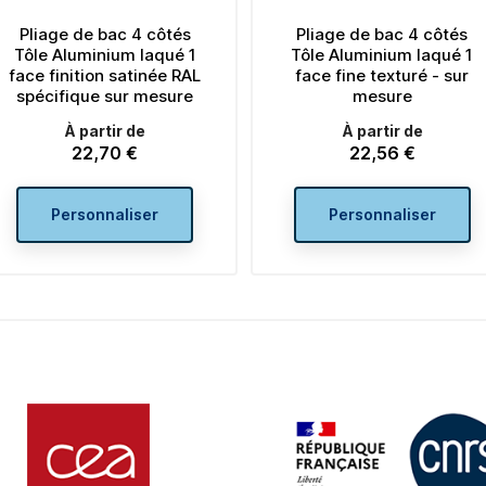
de bac 4 côtés
Pliage de bac 4 côtés
uminium laqué 1
Tôle Aluminium laqué 1
tion satinée RAL
face fine texturé - sur
que sur mesure
mesure
partir de
À partir de
22,70 €
22,56 €
rix
Prix
sonnaliser
Personnaliser