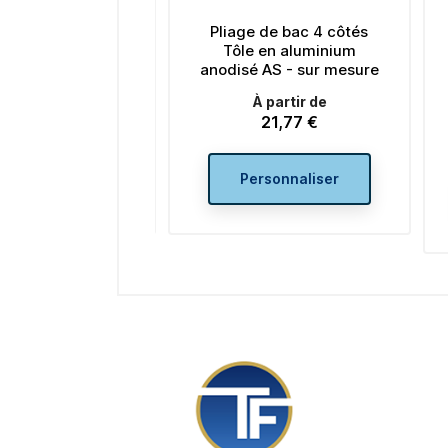
 côtés
Pliage de bac 4 côtés
Pliage 
 brossé
Tôle en aluminium
Tôle Al
sure
anodisé AS - sur mesure
face fini
spécifi
À partir de
21,77 €
À 
Prix
P
er
Personnaliser
Per