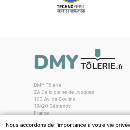
DMY Tôlerie
ZA De la plaine de Jouques
100 Av. de Coulins
13420 Gémenos
France
Appelez-nous :
04 42 72 21 76
Nous accordons de l'importance à votre vie privé
Nos horaires:
Lun. Ven. 8h30 12h00 13h30