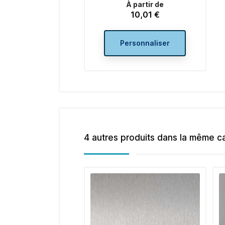
À partir de
10,01 €
Prix
Personnaliser
4 autres produits dans la même ca