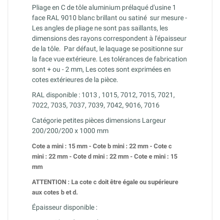
Pliage en C de tôle aluminium prélaqué d'usine 1
face RAL 9010 blanc brillant ou satiné
sur mesure -
Les angles de pliage ne sont pas saillants, les
dimensions des rayons correspondent à l'épaisseur
de la tôle.
Par défaut, le laquage se positionne sur
la face vue extérieure.
Les tolérances de fabrication
sont + ou - 2 mm, Les cotes sont exprimées en
cotes extérieures de la pièce.
RAL disponible : 1013 , 1015, 7012, 7015, 7021,
7022, 7035, 7037, 7039, 7042, 9016, 7016
Catégorie petites pièces dimensions Largeur
200/200/200 x 1000 mm
Cote a mini : 15 mm -
Cote
b mini : 22 mm -
Cote
c
mini : 22 mm -
Cote
d mini : 22 mm -
Cote
e mini : 15
mm
ATTENTION : La cote c doit être égale ou supérieure
aux cotes b et d.
Épaisseur disponible :