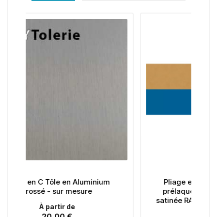
Aluminium
Pliage en C Tôle en Aluminium
sure
prélaqué d'usine 1 face finition
satinée RAL spécifique sur mesure
À partir de