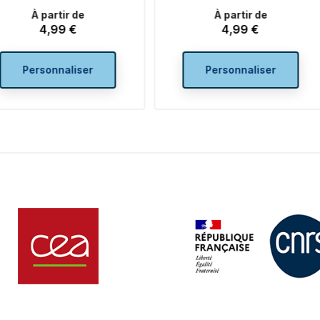
À partir de
À partir de
4,99 €
Prix
4,99 €
Prix
Ajouter au panier
Personnaliser