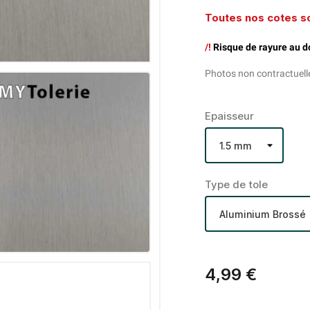
Toutes nos cotes so
/!
Risque de rayure au do
Photos non contractuell
Epaisseur
Type de tole
4,99 €