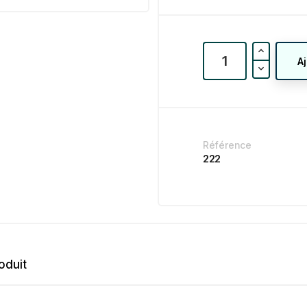
A
Référence
222
oduit