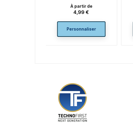
À partir de
À partir de
4,99 €
4,99 €
Prix
Prix
ersonnaliser
Personnaliser