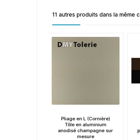
11 autres produits dans la même c
 en L (Cornière)
Pliage en L (Cornière)
 en aluminium
Tôle en Aluminium
é champagne sur
prélaquée d'usine 1 face
mesure
satinée sur mesure