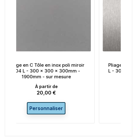
x poli miroir
Pliage en C Tôle en inox brossé 316
x 300mm -
L - 300 x 300 x 300mm - 1900mm
esure
- sur mesure
À partir de
20,00 €
Prix
er
Personnaliser