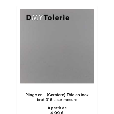
nox
Pliage en L (Cornière) Tôle en inox
brut 316 L sur mesure
À partir de
4,99 €
Prix