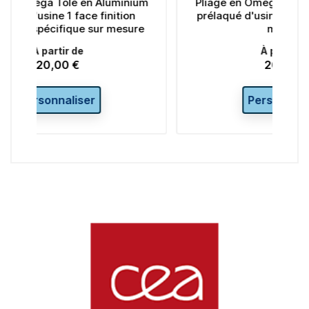
 Aluminium
Pliage en Omega Tôle en Aluminium
finition
prélaqué d'usine 1 face brillant- sur
ur mesure
mesure
À partir de
20,00 €
Prix
Personnaliser