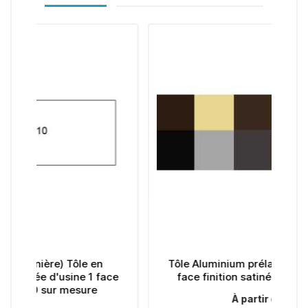
e en
Tôle Aluminium prélaquée d'usine 1
1 face
face finition satinée sur mesure
re
À partir de