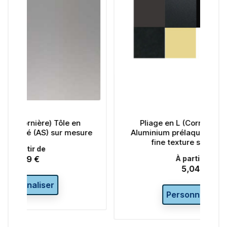
e en
Pliage en L (Cornière) Tôle en
 mesure
Aluminium prélaqué d'usine 1 face
fine texture sur mesure
À partir de
5,04 €
Prix
Personnaliser