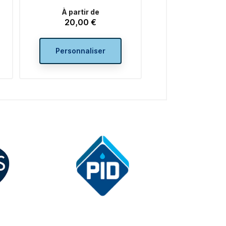
À partir de
20,00 €
Prix
Personnaliser