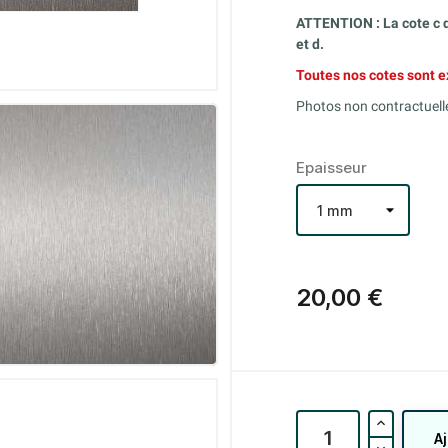
ATTENTION : La cote c d
et d.
Toutes nos cotes sont e
Photos non contractuell
Epaisseur
20,00 €
A