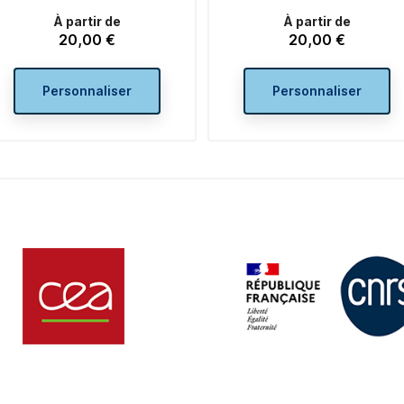
À partir de
À partir de
20,00 €
20,00 €
Prix
Prix
Personnaliser
Personnaliser