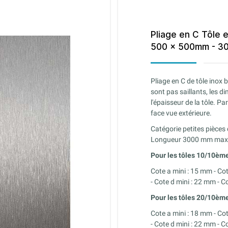
Pliage en C Tôle 
500 x 500mm - 30
Pliage en C de tôle inox 
sont pas saillants, les 
l'épaisseur de la tôle. Pa
face vue extérieure.
Catégorie petites pièce
Longueur 3000 mm max
Pour les tôles 10/10èm
Cote a mini : 15 mm -
Co
-
Cote
d mini : 22 mm -
C
Pour les tôles
20/10èm
Cote a mini : 18 mm -
Co
-
Cote
d mini : 22 mm -
C