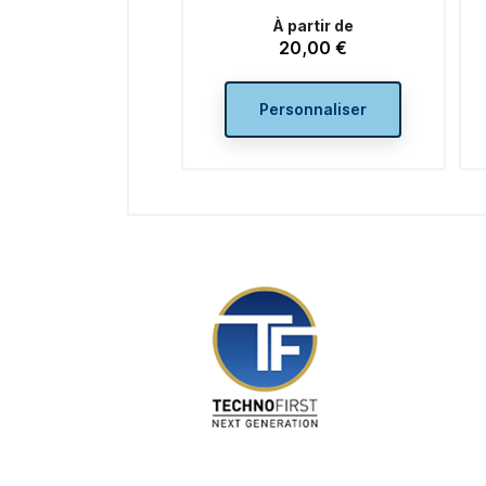
À partir de
20,00 €
Prix
Personnaliser