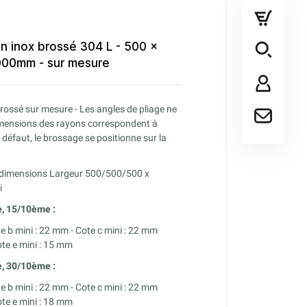
en inox brossé 304 L - 500 x
00mm - sur mesure
brossé sur mesure - Les angles de pliage ne
dimensions des rayons correspondent à
r défaut, le brossage se positionne sur la
s dimensions Largeur 500/500/500 x
i
e, 15/10ème :
te
b mini : 22 mm -
Cote
c mini : 22 mm
ote
e mini : 15 mm
e,
30/10ème :
te
b mini : 22 mm -
Cote
c mini : 22 mm
ote
e mini : 18 mm