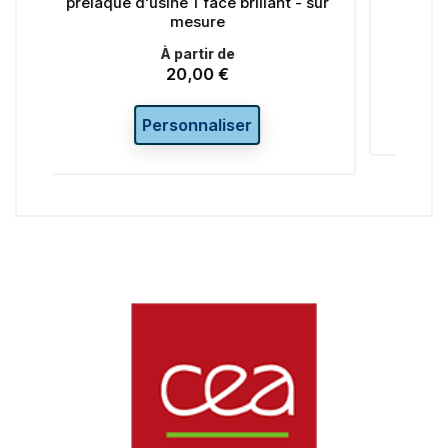
ace brillant - sur
Damier -sur mesure
re
À partir de
r de
20,00 €
Prix
0 €
Personnaliser
liser