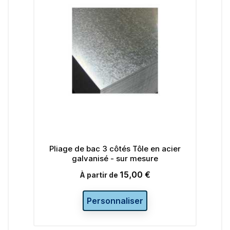
 bac 3 côtés Tôle en acier
Pliage de bac 3 côtés Tôl
lvanisé - sur mesure
larmée - sur mes
15,00 €
15,00
Prix
Prix
À partir de
À partir de
Personnaliser
Personnalise