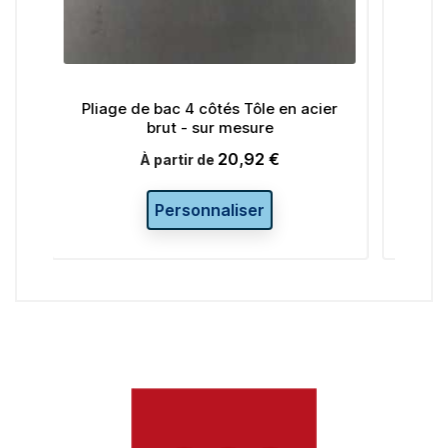
côtés Tôle en acier
Pliage de bac 4 côtés Tôle en ac
sur mesure
larmée - sur mesure
20,92 €
21,75 €
Prix
Prix
 de
À partir de
nnaliser
Personnaliser