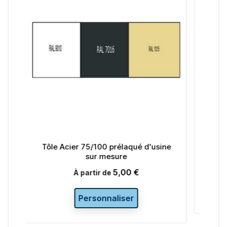
00 prélaqué d'usine
Tôle Inox Brossé 304 L sur mes
 mesure
5,03 €
Prix
À partir de
5,00 €
Prix
r de
Personnaliser
nnaliser